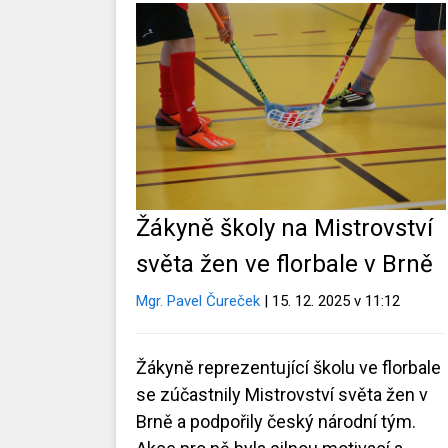
Žákyně školy na Mistrovství
světa žen ve florbale v Brně
Mgr. Pavel Čureček
| 15. 12. 2025 v 11:12
Žákyně reprezentující školu ve florbale
se zúčastnily Mistrovství světa žen v
Brně a podpořily český národní tým.