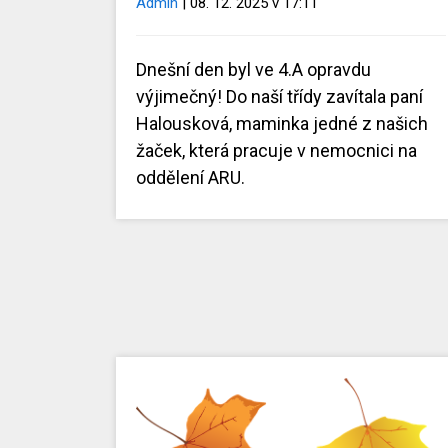
Admin
| 08. 12. 2025 v 17:11
Dnešní den byl ve 4.A opravdu
výjimečný! Do naší třídy zavítala paní
Halousková, maminka jedné z našich
žaček, která pracuje v nemocnici na
oddělení ARU.