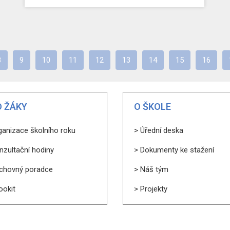
8
9
10
11
12
13
14
15
16
 ŽÁKY
O ŠKOLE
ganizace školního roku
> Úřední deska
nzultační hodiny
> Dokumenty ke stažení
chovný poradce
> Náš tým
ookit
> Projekty