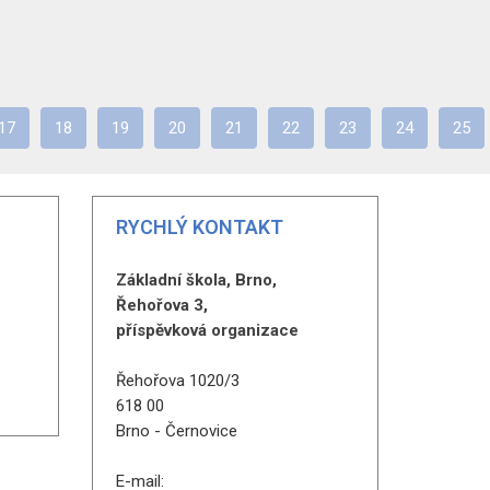
17
18
19
20
21
22
23
24
25
RYCHLÝ KONTAKT
Základní škola, Brno,
Řehořova 3,
příspěvková organizace
Řehořova 1020/3
618 00
Brno - Černovice
E-mail: