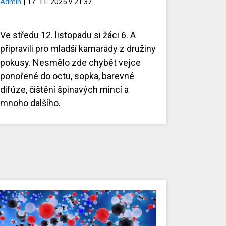
Admin
| 17. 11. 2025 v 21:37
Ve středu 12. listopadu si žáci 6. A
připravili pro mladší kamarády z družiny
pokusy. Nesmělo zde chybět vejce
ponořené do octu, sopka, barevné
difúze, čištění špinavých mincí a
mnoho dalšího.