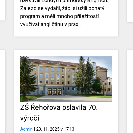
navštívili Londýn i přímořský Brighton.
Zájezd se vydařil, žáci si užili bohatý
program a měli mnoho příležitostí
využívat angličtinu v praxi.
ZŠ Řehořova oslavila 70.
výročí
Admin
| 23. 11. 2025 v 17:13