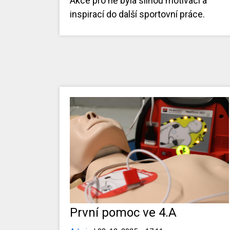
Akce pro ně byla silnou motivací a
inspirací do další sportovní práce.
První pomoc ve 4.A