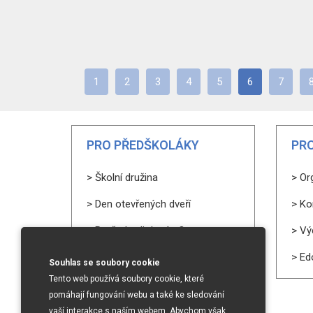
1
2
3
4
5
6
7
PRO PŘEDŠKOLÁKY
PRO
> Školní družina
> Or
> Den otevřených dveří
> Ko
> Proč chodit k nám?
> Vý
> Zájmové kroužky
> Ed
Souhlas se soubory cookie
Tento web používá soubory cookie, které
pomáhají fungování webu a také ke sledování
vaší interakce s naším webem. Abychom však